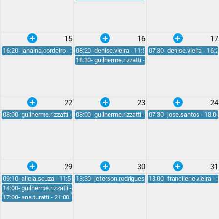
add_circle
add_circle
add_circle
15
16
17
16:20- janaina.cordeiro - 21:10
08:20- denise.vieira - 11:50
07:30- denise.vieira - 16:
18:30- guilherme.rizzatti - 20:30
add_circle
add_circle
add_circle
22
23
24
- 15:00
08:00- guilherme.rizzatti - 18:00
08:00- guilherme.rizzatti - 18:00
07:30- jose.santos - 18:0
add_circle
add_circle
add_circle
29
30
31
09:10- alicia.souza - 11:50
13:30- jeferson.rodrigues - 18:00
18:00- francilene.vieira - 
14:00- guilherme.rizzatti - 17:00
17:00- ana.turatti - 21:00