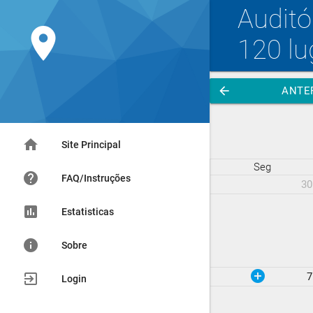
Auditó
location_on
120 lu
arrow_back
ANTE
home
Site Principal
Seg
help
FAQ/Instruções
30
assessment
Estatisticas
info
Sobre
add_circle
exit_to_app
7
Login