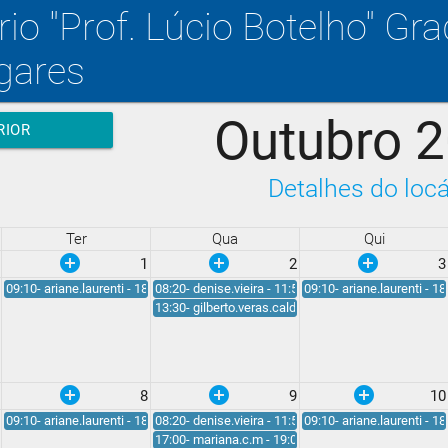
rio "Prof. Lúcio Botelho" Gr
gares
Outubro 
RIOR
Detalhes do locá
Ter
Qua
Qui
add_circle
add_circle
add_circle
1
2
3
09:10- ariane.laurenti - 18:00
08:20- denise.vieira - 11:50
09:10- ariane.laurenti - 18
13:30- gilberto.veras.caldeira - 18:00
add_circle
add_circle
add_circle
8
9
10
09:10- ariane.laurenti - 18:00
08:20- denise.vieira - 11:50
09:10- ariane.laurenti - 18
17:00- mariana.c.m - 19:00