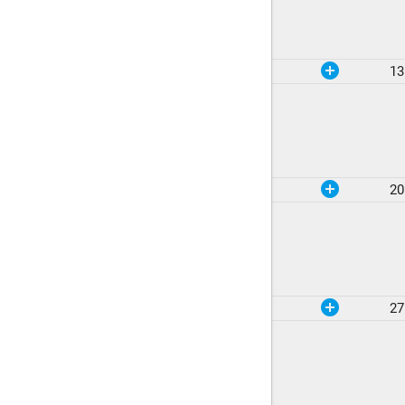
add_circle
13
add_circle
20
add_circle
27