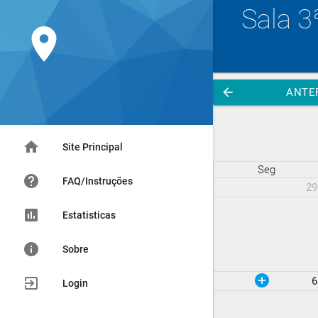
Sala 3
location_on
arrow_back
ANTE
home
Site Principal
Seg
help
FAQ/Instruções
29
assessment
Estatisticas
info
Sobre
add_circle
exit_to_app
6
Login