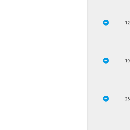
add_circle
12
add_circle
19
add_circle
26