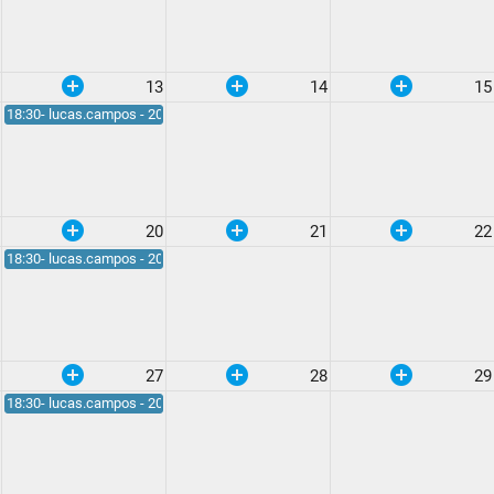
add_circle
add_circle
add_circle
13
14
15
18:30- lucas.campos - 20:20
add_circle
add_circle
add_circle
20
21
22
18:30- lucas.campos - 20:20
add_circle
add_circle
add_circle
27
28
29
18:30- lucas.campos - 20:20