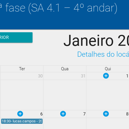
ª fase (SA 4.1 – 4º andar)
Janeiro 
RIOR
Detalhes do locá
Ter
Qua
Qui
add_circle
30
31
1
add_circle
add_circle
add_circle
6
7
8
18:30- lucas.campos - 20:20