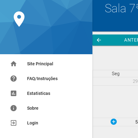
Sala 7
location_on
arrow_back
ANTE
home
Site Principal
Seg
help
FAQ/Instruções
29
assessment
Estatisticas
info
Sobre
add_circle
exit_to_app
5
Login