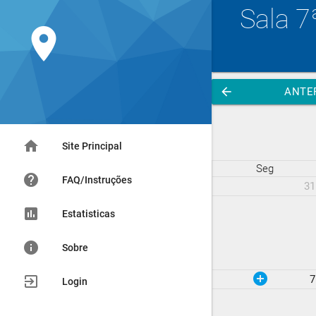
Sala 7
location_on
arrow_back
ANTE
home
Site Principal
Seg
help
FAQ/Instruções
31
assessment
Estatisticas
info
Sobre
add_circle
exit_to_app
7
Login