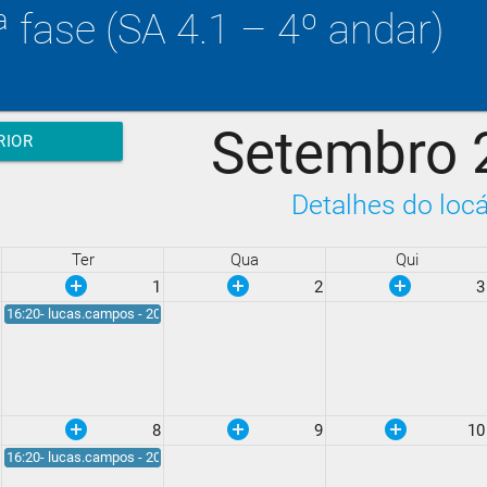
ª fase (SA 4.1 – 4º andar)
Setembro 
RIOR
Detalhes do locá
Ter
Qua
Qui
add_circle
add_circle
add_circle
1
2
3
16:20- lucas.campos - 20:20
add_circle
add_circle
add_circle
8
9
10
16:20- lucas.campos - 20:20