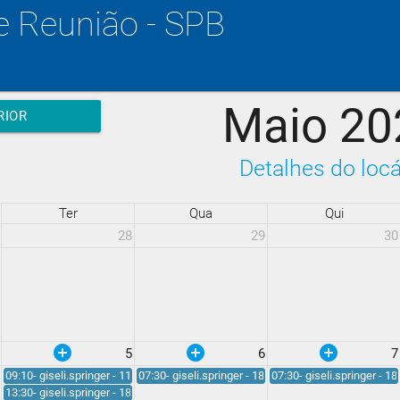
e Reunião - SPB
Maio 20
RIOR
Detalhes do locá
Ter
Qua
Qui
28
29
30
add_circle
add_circle
add_circle
5
6
7
:00
09:10- giseli.springer - 11:50
07:30- giseli.springer - 18:30
07:30- giseli.springer - 18
13:30- giseli.springer - 18:00