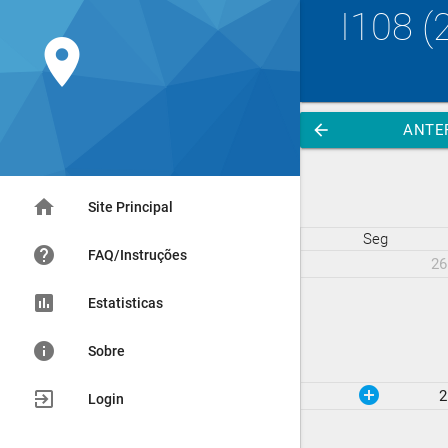
I108 
location_on
arrow_back
ANTE
home
Site Principal
Seg
help
FAQ/Instruções
26
assessment
Estatisticas
info
Sobre
add_circle
exit_to_app
2
Login